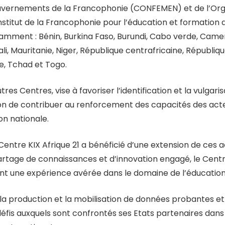
gouvernements de la Francophonie (CONFEMEN) et de l’Orga
titut de la Francophonie pour l’éducation et formation de
mment : Bénin, Burkina Faso, Burundi, Cabo verde, Camero
li, Mauritanie, Niger, République centrafricaine, Républ
e, Tchad et Togo.
utres Centres, vise à favoriser l’identification et la vulga
ion de contribuer au renforcement des capacités des acte
n nationale.
Centre KIX Afrique 21 a bénéficié d’une extension de ces ac
 partage de connaissances et d’innovation engagé, le Centr
nt une expérience avérée dans le domaine de l’éducation
r la production et la mobilisation de données probantes e
 défis auxquels sont confrontés ses Etats partenaires dan