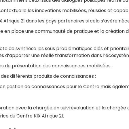
otamment ceux issus des dialogues politiques réalisé au n
textuelle les innovations mobilisées, réussies et capable
X Afrique 21 dans les pays partenaires si cela s’avère néce
 en place une communauté de pratique et la création d’
note de synthèse les sous problématiques clés et prioritai
 d’apporter une réelle transformation dans l’écosystème 
as de présentation des connaissances mobilisées ;
des différents produits de connaissances ;
en gestion de connaissances pour le Centre mais égaleme
boration avec la chargée en suivi évaluation et la chargée
ice du Centre KIX Afrique 21.