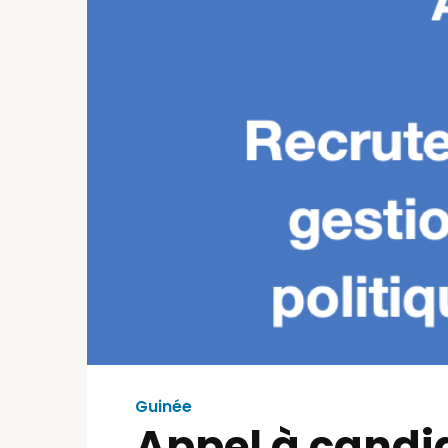
Guinée
Appel à candi