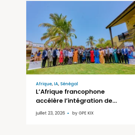
Afrique
,
IA
,
Sénégal
L’Afrique francophone
accélère l’intégration de
l’intelligence artificielle dans
juillet 23, 2026
by
GPE KIX
l’éducation