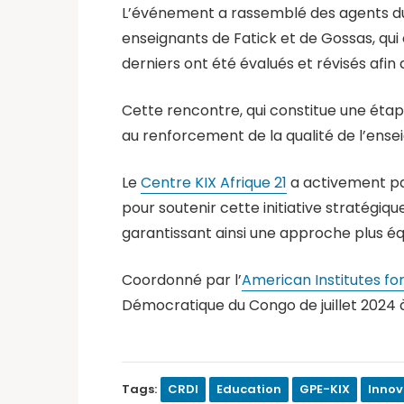
L’événement a rassemblé des agents du m
enseignants de Fatick et de Gossas, qui
derniers ont été évalués et révisés afin 
Cette rencontre, qui constitue une étap
au renforcement de la qualité de l’ense
Le
Cen
tre KIX Afrique 21
a activement par
pour soutenir cette initiative stratégiq
garantissant ainsi une approche plus équ
Coordonné par l’
American Institutes f
Démocratique du Congo de juillet 2024 
Tags:
CRDI
Education
GPE-KIX
Innov