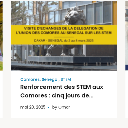
Comores
,
Sénégal
,
STEM
Renforcement des STEM aux
Comores : cinq jours de
partages et
mai 20, 2025
by
Omar
d’apprentissages au Sénégal