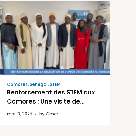
Comores
,
Sénégal
,
STEM
Renforcement des STEM aux
Comores : Une visite de
partage et d’apprentissage
mai 13, 2025
by
Omar
au Sénégal – Bilan