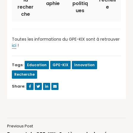
aphie
politiq
recher
e
ues
che
Toutes les informations du GPE-KIX sont à retrouver
ici
!
Tags:
Education
GPE-KIX
Innovation
Recherche
Share:
Previous Post