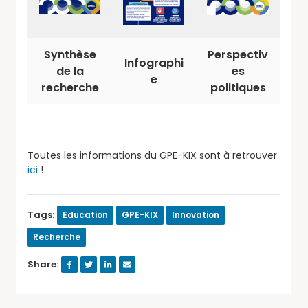
Synthèse
Perspectiv
Infographi
de la
es
e
recherche
politiques
Toutes les informations du GPE-KIX sont à retrouver
ici
!
Tags:
Education
GPE-KIX
Innovation
Recherche
Share: