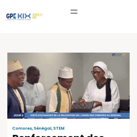
Comores
,
Sénégal
,
STEM