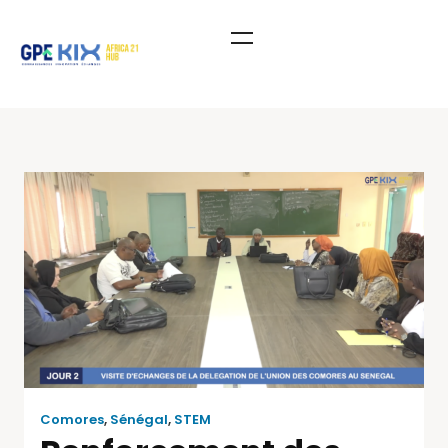
Comores
,
Sénégal
,
STEM