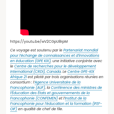
https://youtu.be/wV2CGpU8rpM
Ce voyage est soutenu par le
Partenariat mondial
pour l’échange de connaissances et d’innovations
en éducation (GPE KIX)
, une initiative conjointe avec
le
Centre de recherches pour le développement
international (CRDI), Canada
. Le
Centre GPE-KIX
Afrique 21
est piloté par trois organisations réunies en
consortium : l’
Agence Universitaire de la
Francophonie (AUF)
, la
Conférence des ministres de
l’Éducation des États et gouvernements de la
Francophonie (CONFEMEN)
et l’
Institut de la
Francophonie pour l’éducation et la formation (IFEF-
OIF)
en qualité de chef de file.