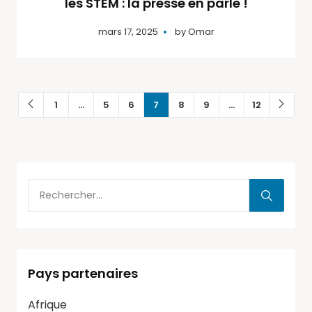
les STEM : la presse en parle !
mars 17, 2025
by
Omar
1
…
5
6
7
8
9
…
12
Pays partenaires
Afrique